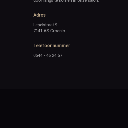
door langs te komen in onze salon.
Adres
Lepelstraat 9
7141 AS Groenlo
Telefoonnummer
0544 - 46 24 57