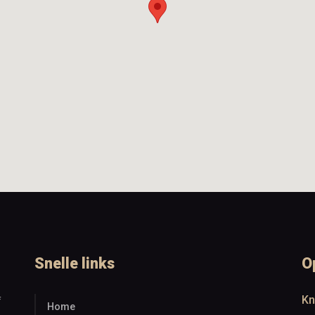
Snelle links
O
Kn
f
Home